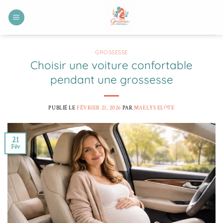
Passer
au
contenu
GROSSESSE
Choisir une voiture confortable
pendant une grossesse
PUBLIÉ LE
FÉVRIER 21, 2026
PAR
MAELYS ELOTE
21
Fév