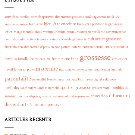
ETIQUETTES
aménagement intérieur
activités culturelles
activités sportives
alimentation grossesse
bien-être enceinte
bien-être
bien-être pendant la grossesse
autorité parentale
bébé
charge mentale
choisir voiture enceinte
communication bienveillante
communication
culture et grossesse
conseils grossesse
familiale
confort voiture femme enceinte
entrepreneuriat
diversification alimentaire
dépression post-partum
enfants
entrepreneuriat
grossesse
féminin
famille
femmes enceintes
femme enceinte
grossesse et
maternité
travail
lancer un projet
nutrition femme enceinte
organisation familiale
parentalité
post-partum
relations
parentalité bienveillante
projet digital
sport et grossesse
familiales
troubles du
santé enfant
santé maternelle
stress parental
éducation
éducation
sommeil
voiture adaptée grossesse
voiture confortable grossesse
des enfants
éducation positive
ARTICLES RÉCENTS