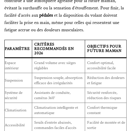
contribue à une atmosphère agréable pour la future maman,
évitant la surchauffe ou la sensation d’étouffement. Pour finir, la
facilité d’accès aux
pédales
et la disposition du volant doivent
faciliter la prise en main, même pour celles qui ressentent une
fatigue accrue ou des douleurs musculaires.
CRITÈRES
OBJECTIFS POUR
PARAMÈTRE
RECOMMANDÉS EN
FUTURE MAMAN
2026
Espace
Grand volume avec sièges
Confort optimal,
intérieur
réglables
accessibilité facile
Suspension souple, absorption
Réduction des douleurs
Suspension
efficace des irrégularités
et fatigue
Système de
Assistants de conduite,
Sécurité renforcée,
sécurité
caméras 360°
réduction des risques
Climatisation intelligente et
Confort thermique
Climatisation
automatique
constant
Seuils d’entrée abaissés,
Facilité de montée et de
Accessibilité
commandes faciles d’accès
sortie