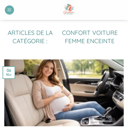
Passer
au
contenu
CONFORT VOITURE
FEMME ENCEINTE
06
Mar