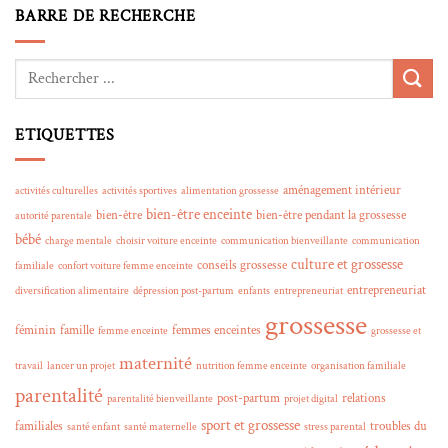
BARRE DE RECHERCHE
ETIQUETTES
aménagement intérieur
activités culturelles
activités sportives
alimentation grossesse
bien-être enceinte
bien-être
bien-être pendant la grossesse
autorité parentale
bébé
charge mentale
choisir voiture enceinte
communication bienveillante
communication
culture et grossesse
conseils grossesse
familiale
confort voiture femme enceinte
entrepreneuriat
diversification alimentaire
dépression post-partum
enfants
entrepreneuriat
grossesse
féminin
famille
femmes enceintes
femme enceinte
grossesse et
maternité
travail
lancer un projet
nutrition femme enceinte
organisation familiale
parentalité
post-partum
relations
parentalité bienveillante
projet digital
sport et grossesse
familiales
troubles du
santé enfant
santé maternelle
stress parental