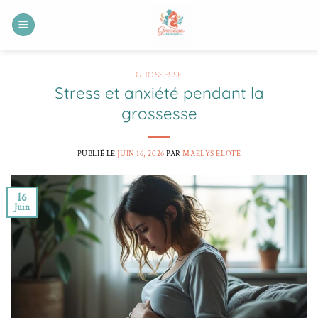
Passer
au
contenu
GROSSESSE
Stress et anxiété pendant la
grossesse
PUBLIÉ LE
JUIN 16, 2026
PAR
MAELYS ELOTE
16
Juin