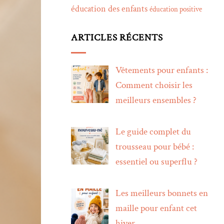
éducation des enfants
éducation positive
ARTICLES RÉCENTS
Vêtements pour enfants :
Comment choisir les
meilleurs ensembles ?
Le guide complet du
trousseau pour bébé :
essentiel ou superflu ?
Les meilleurs bonnets en
maille pour enfant cet
hiver