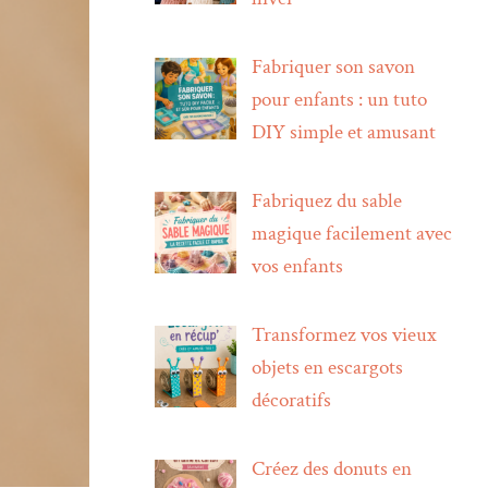
Fabriquer son savon
pour enfants : un tuto
DIY simple et amusant
Fabriquez du sable
magique facilement avec
vos enfants
Transformez vos vieux
objets en escargots
décoratifs
Créez des donuts en