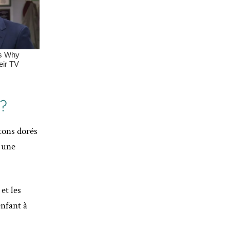
?
tons dorés
 une
et les
enfant à