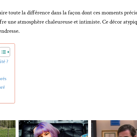
aire toute la différence dans la façon dont ces moments préci
ffre une atmosphère chaleureuse et intimiste. Ce décor atypi
endresse.
té ?
orés
oré