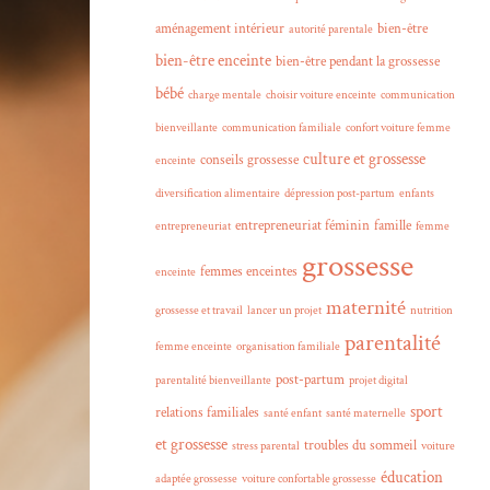
aménagement intérieur
bien-être
autorité parentale
bien-être enceinte
bien-être pendant la grossesse
bébé
charge mentale
choisir voiture enceinte
communication
bienveillante
communication familiale
confort voiture femme
culture et grossesse
conseils grossesse
enceinte
diversification alimentaire
dépression post-partum
enfants
entrepreneuriat féminin
famille
entrepreneuriat
femme
grossesse
femmes enceintes
enceinte
maternité
grossesse et travail
lancer un projet
nutrition
parentalité
femme enceinte
organisation familiale
post-partum
parentalité bienveillante
projet digital
sport
relations familiales
santé enfant
santé maternelle
et grossesse
troubles du sommeil
stress parental
voiture
éducation
adaptée grossesse
voiture confortable grossesse