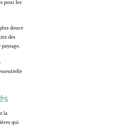
s pour les
 plus douce
giez des
e paysage.
s
ssentielle
és
z la
ières qui