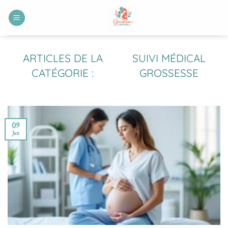
Passer
au
contenu
SUIVI MÉDICAL
GROSSESSE
09
Jan