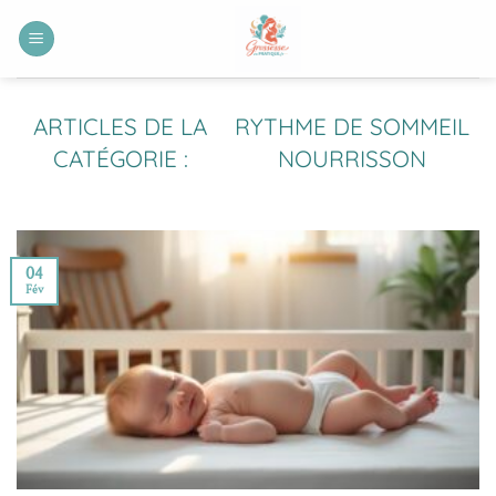
Passer
au
contenu
RYTHME DE SOMMEIL
NOURRISSON
04
Fév