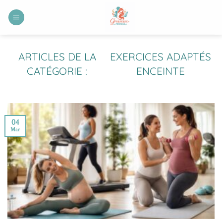
Passer
au
contenu
EXERCICES ADAPTÉS
ENCEINTE
04
Mar