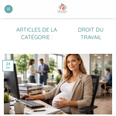
Passer
au
contenu
DROIT DU
TRAVAIL
24
Fév