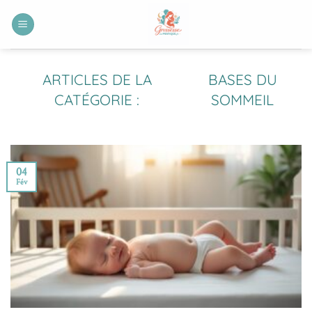
Passer
au
contenu
BASES DU
SOMMEIL
04
Fév